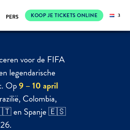
KOOP JE TICKETS ONLINE
PERS
iceren voor de FIFA
en legendarische
nt. Op
9 – 10 april
azilië, Colombia,
 🇮🇹 en Spanje 🇪🇸
026.