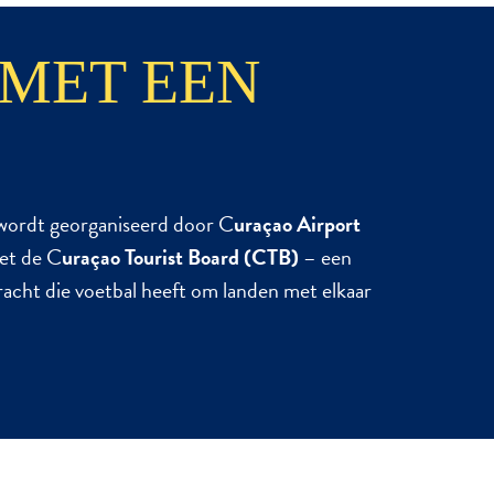
MET EEN
wordt georganiseerd door C
uraçao Airport
et de C
uraçao Tourist Board (CTB)
– een
 kracht die voetbal heeft om landen met elkaar