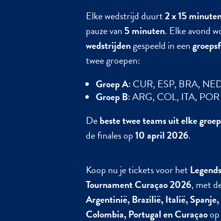
Elke wedstrijd duurt
2 x 15 minute
pauze van
5 minuten
. Elke avond 
wedstrijden
gespeeld in een
groeps
twee groepen:
Groep A:
CUR, ESP, BRA, NE
Groep B:
ARG, COL, ITA, POR
De
beste twee teams uit elke groe
de finales op
10 april 2026
.
Koop nu je tickets voor het
Legends
Tournament Curaçao 2026
, met d
Argentinië, Brazilië, Italië, Spanje
Colombia, Portugal en Curaçao
op