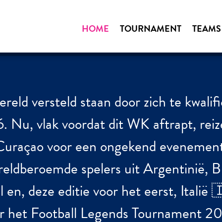
HOME
TOURNAMENT
TEAMS
reld versteld staan door zich te kwalif
 Nu, vlak voordat dit WK aftrapt, reiz
r Curaçao voor een ongekend eveneme
ldberoemde spelers uit Argentinië, Br
 en, deze editie voor het eerst, Italië
r het Football Legends Tournament 2