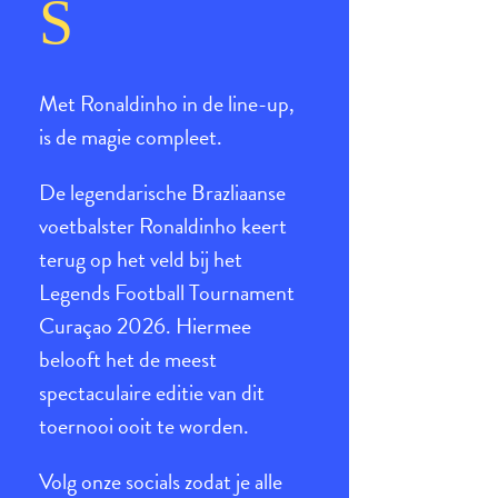
S
Met Ronaldinho in de line-up,
is de magie compleet.
De legendarische Brazliaanse
voetbalster Ronaldinho keert
terug op het veld bij het
Legends Football Tournament
Curaçao 2026. Hiermee
belooft het de meest
spectaculaire editie van dit
toernooi ooit te worden.
Volg onze socials zodat je alle