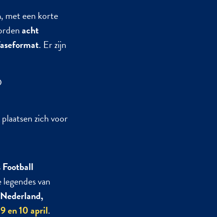
n
, met een korte
worden
acht
faseformat
. Er zijn
D
p
plaatsen zich voor
 Football
e legendes van
, Nederland,
9 en 10 april
.