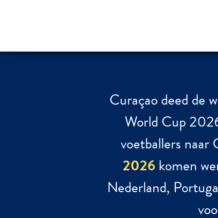
Curaçao deed de we
World Cup 2026.
voetballers naa
2026
komen were
Nederland, Portugal
voo