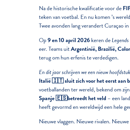
Na de historische kwalificatie voor de
FI
teken van voetbal. En nu komen ’s wereld
Twee avonden lang verandert Curaçao in 
Op
9 en 10 april 2026
keren de
Legends
eer. Teams uit
Argentinië, Brazilië, Col
terug om hun erfenis te verdedigen.
En dit jaar schrijven we een nieuw hoofdstu
Italië 🇮🇹 sluit zich voor het eerst aan 
voetballanden ter wereld, bekend om zijn
Spanje 🇪🇸betreedt het veld
– een lan
heeft gevormd en wereldwijd een hele gen
Nieuwe vlaggen. Nieuwe rivalen. Nieuwe