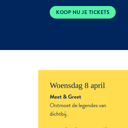
KOOP NU JE TICKETS
Woensdag 8 april
Meet & Greet
Ontmoet de legendes van
dichtbij.